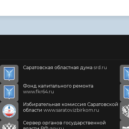
Саратовская областная дума
srd.ru
Фонд капитального ремонта
www.fkr64.ru
Избирательная комиссия Саратовской
области
www.saratov.izbirkom.ru
Сервер органов государственной
власти РФ
gov.ru