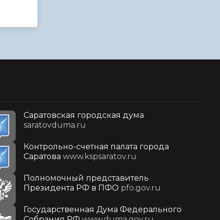
Саратовская городская дума
saratovduma.ru
Контрольно-счетная палата города
Саратова
www.kspsaratov.ru
Полномочный представитель
Президента РФ в ПФО
pfo.gov.ru
Государственная Дума Федерального
Собрания РФ
www.duma.gov.ru