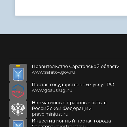
Правительство Саратовской области
www.saratov.gov.ru
Портал государственных услуг РФ
www.gosuslugi.ru
Нормативные правовые акты в
Российской Федерации
pravo.minjust.ru
Инвестиционный портал города
Саратова
investsaratov.ru