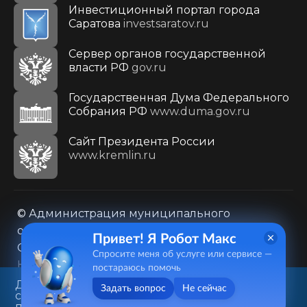
Инвестиционный портал города
Саратова
investsaratov.ru
Сервер органов государственной
власти РФ
gov.ru
Государственная Дума Федерального
Собрания РФ
www.duma.gov.ru
Cайт Президента России
www.kremlin.ru
© Администрация муниципального
образования городского округа «Город
Привет! Я Робот Макс
Саратов»
Спросите меня об услуге или сервисе —
Контакты
Карта сайта
постараюсь помочь
Политика в отношении обработки
Данный веб-сайт использует
Задать вопрос
Не сейчас
cookie-файлы в целях
персональных данных
предоставления вам лучшего