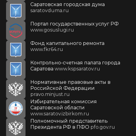
Саратовская городская дума
saratovduma.ru
Портал государственных услуг РФ
www.gosuslugi.ru
Фонд капитального ремонта
www.fkr64.ru
Контрольно-счетная палата города
Саратова
www.kspsaratov.ru
Нормативные правовые акты в
Российской Федерации
pravo.minjust.ru
Избирательная комиссия
Саратовской области
www.saratov.izbirkom.ru
Полномочный представитель
Президента РФ в ПФО
pfo.gov.ru