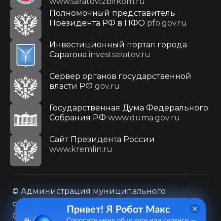
www.saratov.izbirkom.ru
Полномочный представитель
Президента РФ в ПФО
pfo.gov.ru
Инвестиционный портал города
Саратова
investsaratov.ru
Сервер органов государственной
власти РФ
gov.ru
Государственная Дума Федерального
Собрания РФ
www.duma.gov.ru
Cайт Президента России
www.kremlin.ru
© Администрация муниципального
образования городского округа «Город
Привет! Я Робот Макс
Саратов»
Спросите меня об услуге или сервисе —