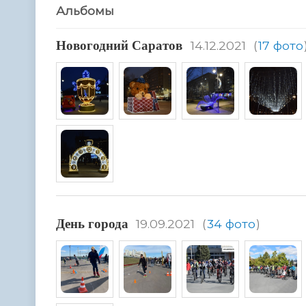
Альбомы
Hовогодний Саратов
14.12.2021
(
17 фото
День города
19.09.2021
(
34 фото
)