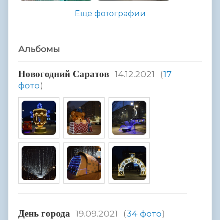
Еще фотографии
Альбомы
Hовогодний Саратов
14.12.2021
(
17
фото
)
День города
19.09.2021
(
34 фото
)