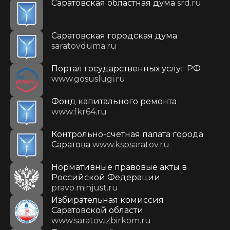
Саратовская областная дума
srd.ru
Саратовская городская дума
saratovduma.ru
Портал государственных услуг РФ
www.gosuslugi.ru
Фонд капитального ремонта
www.fkr64.ru
Контрольно-счетная палата города
Саратова
www.kspsaratov.ru
Нормативные правовые акты в
Российской Федерации
pravo.minjust.ru
Избирательная комиссия
Саратовской области
www.saratov.izbirkom.ru