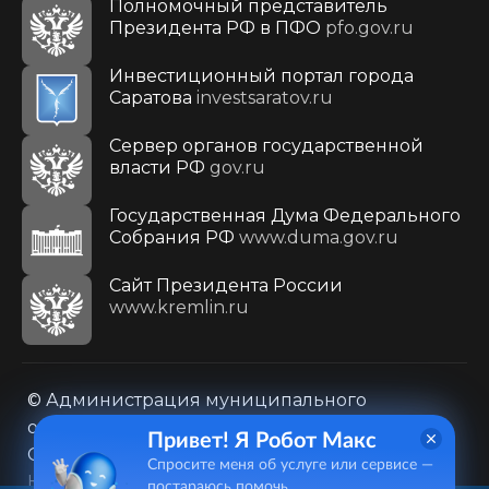
Полномочный представитель
Президента РФ в ПФО
pfo.gov.ru
Инвестиционный портал города
Саратова
investsaratov.ru
Сервер органов государственной
власти РФ
gov.ru
Государственная Дума Федерального
Собрания РФ
www.duma.gov.ru
Cайт Президента России
www.kremlin.ru
© Администрация муниципального
образования городского округа «Город
Привет! Я Робот Макс
Саратов»
Спросите меня об услуге или сервисе —
Контакты
Карта сайта
постараюсь помочь