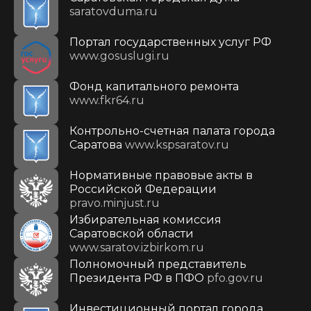
saratovduma.ru
Портал государственных услуг РФ
www.gosuslugi.ru
Фонд капитального ремонта
www.fkr64.ru
Контрольно-счетная палата города
Саратова
www.kspsaratov.ru
Нормативные правовые акты в
Российской Федерации
pravo.minjust.ru
Избирательная комиссия
Саратовской области
www.saratov.izbirkom.ru
Полномочный представитель
Президента РФ в ПФО
pfo.gov.ru
Инвестиционный портал города