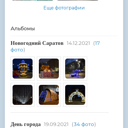
Еще фотографии
Альбомы
Hовогодний Саратов
14.12.2021
(
17
фото
)
День города
19.09.2021
(
34 фото
)