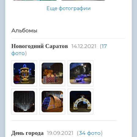
Еще фотографии
Альбомы
Hовогодний Саратов
14.12.2021
(
17
фото
)
День города
19.09.2021
(
34 фото
)