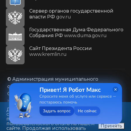
Сервер органов государственной
власти РФ
gov.ru
Государственная Дума Федерального
Собрания РФ
www.duma.gov.ru
Cайт Президента России
www.kremlin.ru
© Администрация муниципального
образования городского округа «Город
Привет! Я Робот Макс
Саратов»
Спросите меня об услуге или сервисе —
Контакты
Карта сайта
постараюсь помочь
Политика в отношении обработки
Данный веб-сайт использует
Задать вопрос
Не сейчас
cookie-файлы в целях
персональных данных
предоставления вам лучшего
410031, г. Саратов, ул. Первомайская, д. 78
пользовательского опыта на нашем
Принять
сайте. Продолжая использовать
+7(8452)26-02-49