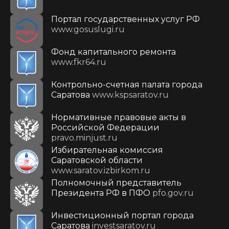
Портал государственных услуг РФ
www.gosuslugi.ru
Фонд капитального ремонта
www.fkr64.ru
Контрольно-счетная палата города
Саратова
www.kspsaratov.ru
Нормативные правовые акты в
Российской Федерации
pravo.minjust.ru
Избирательная комиссия
Саратовской области
www.saratov.izbirkom.ru
Полномочный представитель
Президента РФ в ПФО
pfo.gov.ru
Инвестиционный портал города
Саратова
investsaratov.ru